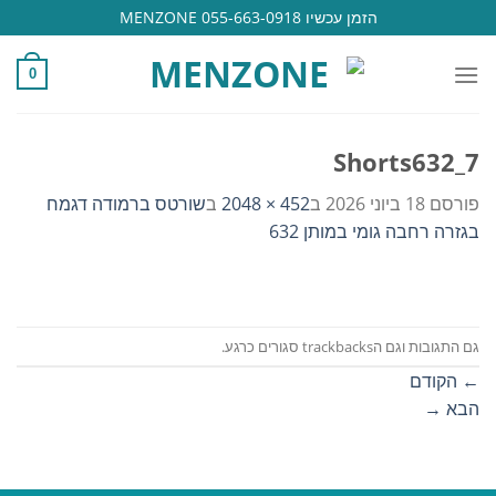
Ski
הזמן עכשיו 055-663-0918 MENZONE
t
conten
0
Shorts632_7
פורסם
18 ביוני 2026
ב
452 × 2048
ב
שורטס ברמודה דגמח
בגזרה רחבה גומי במותן 632
גם התגובות וגם הtrackbacks סגורים כרגע.
←
הקודם
הבא
→