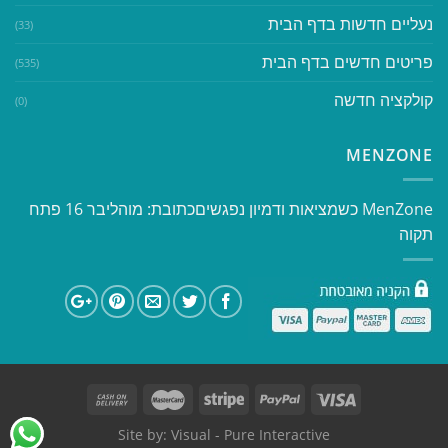
נעליים חדשות בדף הבית
(33)
פריטים חדשים בדף הבית
(535)
קולקציה חדשה
(0)
MENZONE
​​MenZone כשמציאות ודמיון נפגשים​ כתובת: מוהליבר 16 פתח
תקוה
Site by:
Visual
- Pure Interactive