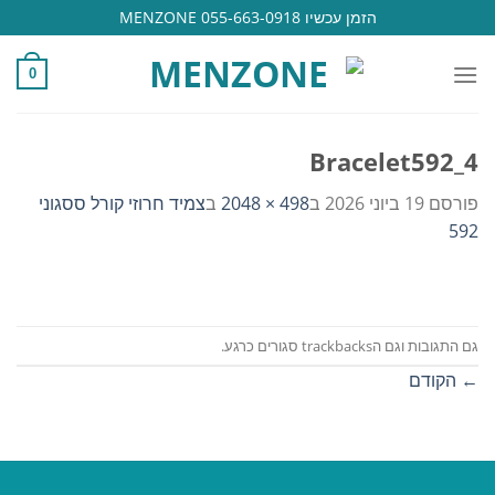
Ski
הזמן עכשיו 055-663-0918 MENZONE
t
conten
0
Bracelet592_4
פורסם
19 ביוני 2026
ב
498 × 2048
ב
צמיד חרוזי קורל ססגוני
592
גם התגובות וגם הtrackbacks סגורים כרגע.
←
הקודם