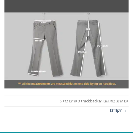
גם התגובות וגם הtrackbacks סגורים כרגע.
←
הקודם