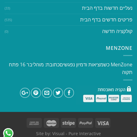
נעליים חדשות בדף הבית
(33)
פריטים חדשים בדף הבית
(535)
קולקציה חדשה
(0)
MENZONE
​​MenZone כשמציאות ודמיון נפגשים​ כתובת: מוהליבר 16 פתח
תקוה
Site by:
Visual
- Pure Interactive