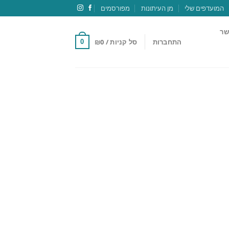
המועדפים שלי
מן העיתונות
מפורסמים
שר
התחברות
סל קניות /
0
₪
0