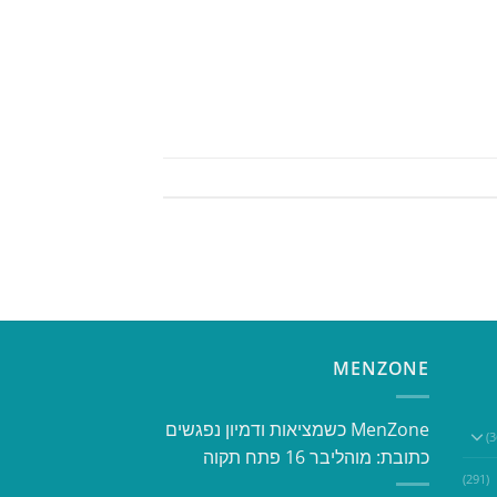
MENZONE
​​MenZone כשמציאות ודמיון נפגשים​
כתובת: מוהליבר 16 פתח תקוה
(291)