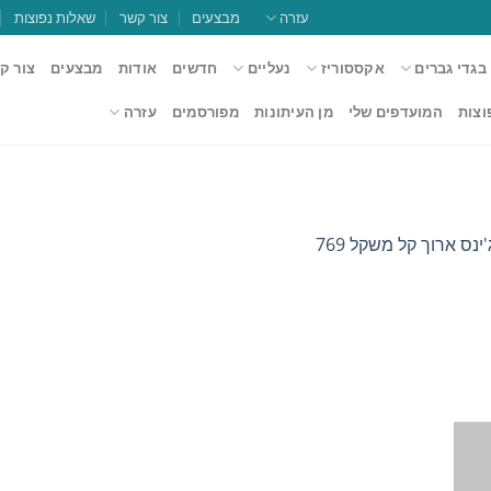
עזרה
מבצעים
צור קשר
שאלות נפוצות
בגדי גברים
אקססוריז
נעליים
חדשים
אודות
מבצעים
צור ק
וצות
המועדפים שלי
מן העיתונות
מפורסמים
עזרה
נס ארוך קל משקל 769