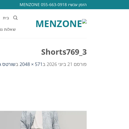
Ski
הזמן עכשיו 055-663-0918 MENZONE
t
conten
בית
שאלות נפ
Shorts769_3
פורסם
21 ביוני 2026
ב
571 × 2048
ב
שורטס ג'י