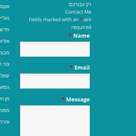
רק עבורכם:
אקסס
Contact Me
נעליי
Fields marked with an
*
are
required
חדשי
*
Name
אודות
מבצע
צור 
*
Email
שאלו
המוע
מן הע
*
Message
מפור
עזרה