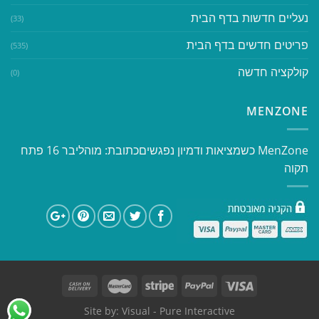
נעליים חדשות בדף הבית
(33)
פריטים חדשים בדף הבית
(535)
קולקציה חדשה
(0)
MENZONE
​​MenZone כשמציאות ודמיון נפגשים​ כתובת: מוהליבר 16 פתח
תקוה
Site by:
Visual
- Pure Interactive