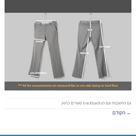
גם התגובות וגם הtrackbacks סגורים כרגע.
←
הקודם