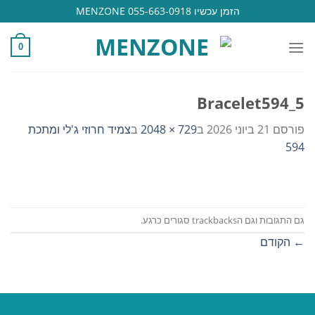
Ski
הזמן עכשיו 055-663-0918 MENZONE
t
conten
0
Bracelet594_5
פורסם
21 ביוני 2026
ב
729 × 2048
ב
צמיד חרוזי ג'לי ומתכת
594
גם התגובות וגם הtrackbacks סגורים כרגע.
←
הקודם