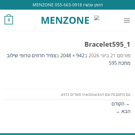
Ski
הזמן עכשיו 055-663-0918 MENZONE
t
conten
0
Bracelet595_1
פורסם
21 ביוני 2026
ב
942 × 2048
ב
צמיד חרוזים טרופי שילוב
מתכת 595
גם התגובות וגם הtrackbacks סגורים כרגע.
←
הקודם
הבא
→