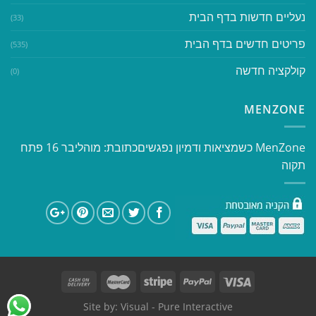
נעליים חדשות בדף הבית
(33)
פריטים חדשים בדף הבית
(535)
קולקציה חדשה
(0)
MENZONE
​​MenZone כשמציאות ודמיון נפגשים​ כתובת: מוהליבר 16 פתח
תקוה
Site by:
Visual
- Pure Interactive