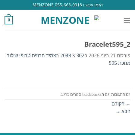
Ski
הזמן עכשיו 055-663-0918 MENZONE
t
conten
0
Bracelet595_2
פורסם
21 ביוני 2026
ב
302 × 2048
ב
צמיד חרוזים טרופי שילוב
מתכת 595
גם התגובות וגם הtrackbacks סגורים כרגע.
←
הקודם
הבא
→