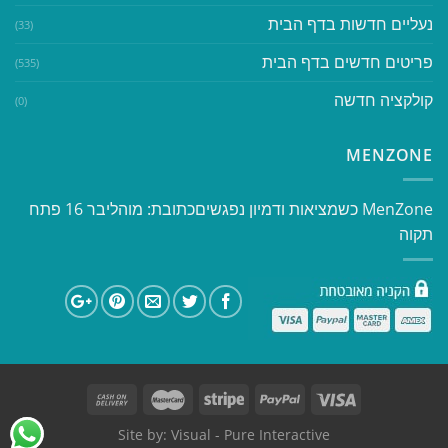
נעליים חדשות בדף הבית
(33)
פריטים חדשים בדף הבית
(535)
קולקציה חדשה
(0)
MENZONE
​​MenZone כשמציאות ודמיון נפגשים​ כתובת: מוהליבר 16 פתח
תקוה
Site by:
Visual
- Pure Interactive