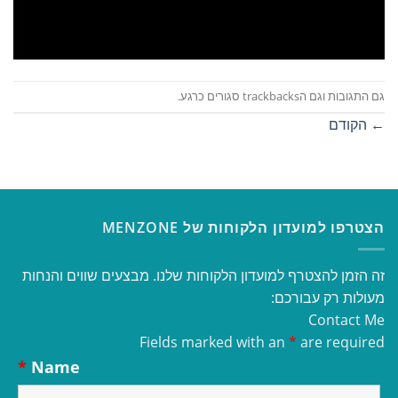
גם התגובות וגם הtrackbacks סגורים כרגע.
←
הקודם
הצטרפו למועדון הלקוחות של MENZONE
זה הזמן להצטרף למועדון הלקוחות שלנו. מבצעים שווים והנחות
מעולות רק עבורכם:
Contact Me
Fields marked with an
*
are required
*
Name