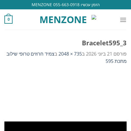
Ski
הזמן עכשיו 055-663-0918 MENZONE
t
conten
0
Bracelet595_3
פורסם
21 ביוני 2026
ב
735 × 2048
ב
צמיד חרוזים טרופי שילוב
מתכת 595