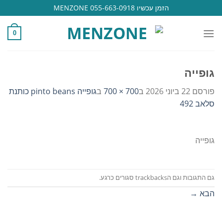
Ski
הזמן עכשיו 055-663-0918 MENZONE
t
conten
0
גופייה
פורסם
22 ביוני 2026
ב
700 × 700
ב
גופייה pinto beans כותנת
סלאב 492
גופייה
גם התגובות וגם הtrackbacks סגורים כרגע.
הבא
→