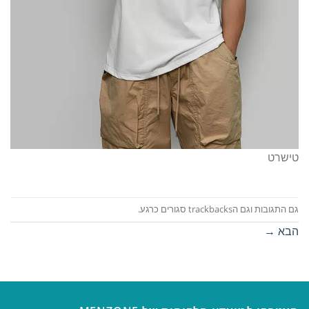
טישרט
גם התגובות וגם הtrackbacks סגורים כרגע.
הבא
→