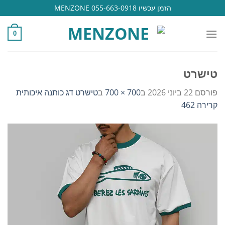
Ski
הזמן עכשיו 055-663-0918 MENZONE
t
conten
0
טישרט
פורסם
22 ביוני 2026
ב
700 × 700
ב
טישרט דג כותנה איכותית
קרירה 462