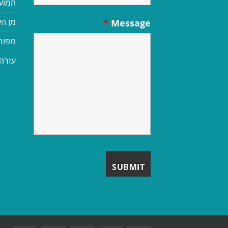
המוע
מן הע
*
Message
מפור
עזרה