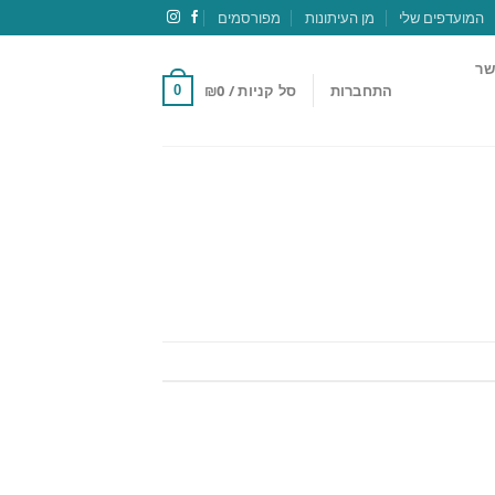
המועדפים שלי
מן העיתונות
מפורסמים
שר
התחברות
סל קניות /
0
₪
0