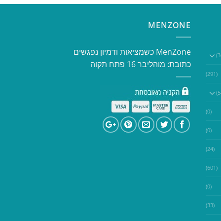
MENZONE
​​MenZone כשמציאות ודמיון נפגשים​
כתובת: מוהליבר 16 פתח תקוה
(291)
(0)
(0)
(24)
(601)
(0)
(33)