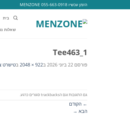
Ski
הזמן עכשיו 055-663-0918 MENZONE
t
conten
בית
שאלות נפ
Tee463_1
פורסם
22 ביוני 2026
ב
922 × 2048
ב
טישרט צב
גם התגובות וגם הtrackbacks סגורים כרגע.
←
הקודם
הבא
→