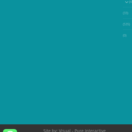
(33)
(535)
(0)
Site by:
Visual
- Pure Interactive