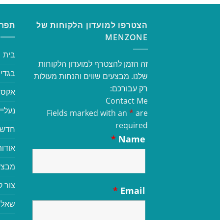
הצטרפו למועדון הלקוחות של
תפרי
MENZONE
בית
זה הזמן להצטרף למועדון הלקוחות
בגדי 
שלנו. מבצעים שווים והנחות מעולות
רק עבורכם:
אקסס
Contact Me
נעליי
Fields marked with an
*
are
required
חדשי
*
Name
אודות
מבצע
צור 
*
Email
שאלו