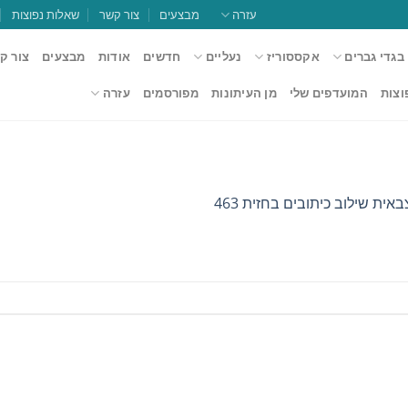
עזרה
מבצעים
צור קשר
שאלות נפוצות
בגדי גברים
אקססוריז
נעליים
חדשים
אודות
מבצעים
צור ק
וצות
המועדפים שלי
מן העיתונות
מפורסמים
עזרה
אית שילוב כיתובים בחזית 463