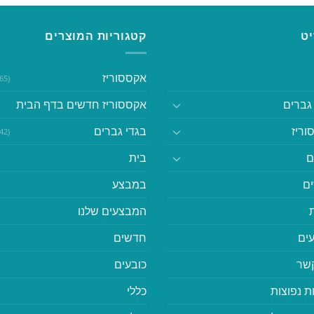
ט
קטגוריות המוצרים
אקססוריז
(365)
גברים
אקססוריז חדשים בדף הבית
וריז
בגדי גברים
(542)
ם
בית
ם
במבצע
המבצעים שלנו
ים
חדשים
קשר
כובעים
ת נפוצות
כללי