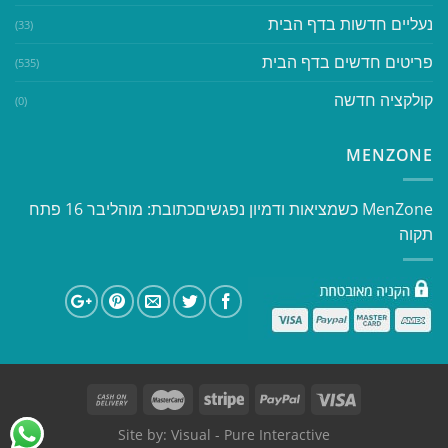
נעליים חדשות בדף הבית
(33)
פריטים חדשים בדף הבית
(535)
קולקציה חדשה
(0)
MENZONE
​​MenZone כשמציאות ודמיון נפגשים​ כתובת: מוהליבר 16 פתח
תקוה
Site by:
Visual
- Pure Interactive