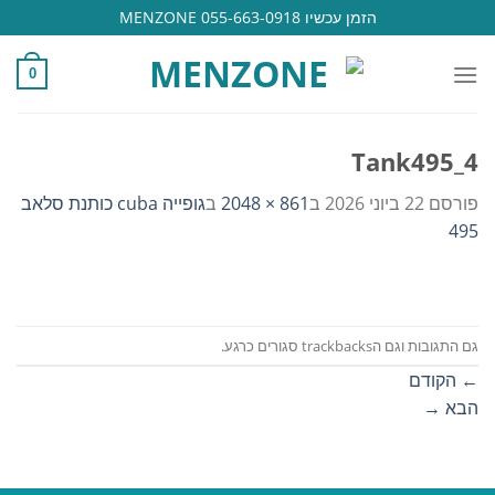
Ski
הזמן עכשיו 055-663-0918 MENZONE
t
conten
0
Tank495_4
פורסם
22 ביוני 2026
ב
861 × 2048
ב
גופייה cuba כותנת סלאב
495
גם התגובות וגם הtrackbacks סגורים כרגע.
←
הקודם
הבא
→