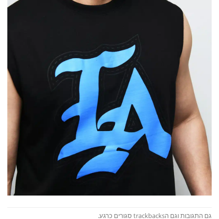
גם התגובות וגם הtrackbacks סגורים כרגע.