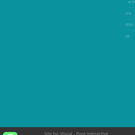
(33)
(535)
(0)
Site by:
Visual
- Pure Interactive