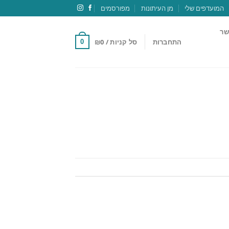
המועדפים שלי
מן העיתונות
מפורסמים
שר
התחברות
סל קניות /
0
₪
0