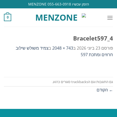
Ski
הזמן עכשיו 055-663-0918 MENZONE
t
conten
0
Bracelet597_4
פורסם
23 ביוני 2026
ב
743 × 2048
ב
צמיד משולש שילוב
חרוזים ומתכת 597
גם התגובות וגם הtrackbacks סגורים כרגע.
←
הקודם