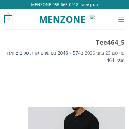
Ski
הזמן עכשיו 055-663-0918 MENZONE
t
conten
0
Tee464_5
פורסם
23 ביוני 2026
ב
574 × 2048
ב
טישרט גזרת סלים צווארון
הנליי 464