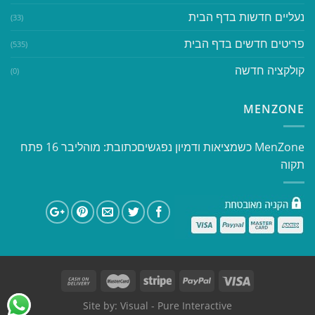
נעליים חדשות בדף הבית
(33)
פריטים חדשים בדף הבית
(535)
קולקציה חדשה
(0)
MENZONE
​​MenZone כשמציאות ודמיון נפגשים​ כתובת: מוהליבר 16 פתח
תקוה
Site by:
Visual
- Pure Interactive