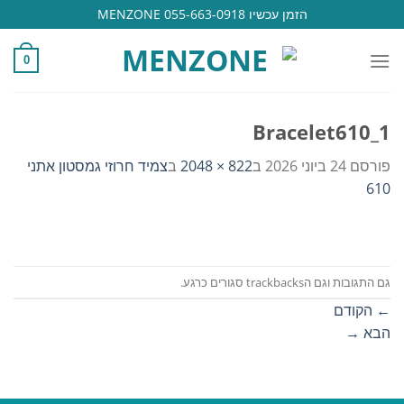
Ski
הזמן עכשיו 055-663-0918 MENZONE
t
conten
0
Bracelet610_1
פורסם
24 ביוני 2026
ב
822 × 2048
ב
צמיד חרוזי גמסטון אתני
610
גם התגובות וגם הtrackbacks סגורים כרגע.
←
הקודם
הבא
→