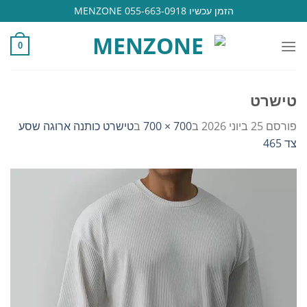
Ski
הזמן עכשיו 055-663-0918 MENZONE
t
conten
0
טישרט
פורסם
25 ביוני 2026
ב
700 × 700
ב
טישרט כותנה ארוגה שסע
צד 465