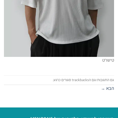
טישרט
גם התגובות וגם הtrackbacks סגורים כרגע.
הבא
→