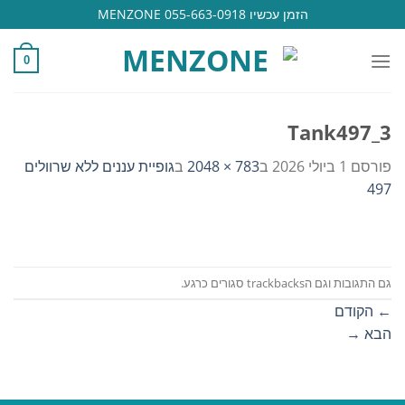
Ski
הזמן עכשיו 055-663-0918 MENZONE
t
conten
0
Tank497_3
פורסם
1 ביולי 2026
ב
783 × 2048
ב
גופיית עננים ללא שרוולים
497
גם התגובות וגם הtrackbacks סגורים כרגע.
←
הקודם
הבא
→