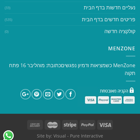
נעליים חדשות בדף הבית
(33)
פריטים חדשים בדף הבית
(535)
קולקציה חדשה
(0)
MENZONE
​​MenZone כשמציאות ודמיון נפגשים​ כתובת: מוהליבר 16 פתח
תקוה
Site by:
Visual
- Pure Interactive