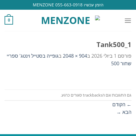
Ski
הזמן עכשיו 055-663-0918 MENZONE
t
conten
0
Tank500_1
פורסם
1 ביולי 2026
ב
904 × 2048
ב
גופייה בסטייל וינטג' ספריי
שחור 500
גם התגובות וגם הtrackbacks סגורים כרגע.
←
הקודם
הבא
→