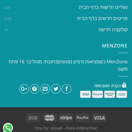
נעליים חדשות בדף הבית
(33)
פריטים חדשים בדף הבית
(535)
קולקציה חדשה
(0)
MENZONE
​​MenZone כשמציאות ודמיון נפגשים​ כתובת: מוהליבר 16 פתח
תקוה
Site by:
Visual
- Pure Interactive