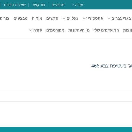
עזרה
מבצעים
צור קשר
שאלות נפוצות
בגדי גברים
אקססוריז
נעליים
חדשים
אודות
מבצעים
צור ק
וצות
המועדפים שלי
מן העיתונות
מפורסמים
עזרה
' בשטיפת צבע 466