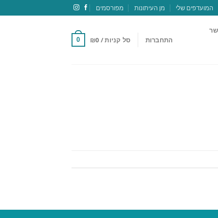
המועדפים שלי
מן העיתונות
מפורסמים
שר
התחברות
סל קניות /
0
₪
0