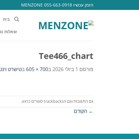
Ski
הזמן עכשיו 055-663-0918 MENZONE
t
conten
בית
שאלות נפ
Tee466_chart
פורסם
1 ביולי 2026
ב
700 × 605
ב
טישרט וינטג
גם התגובות וגם הtrackbacks סגורים כרגע.
←
הקודם