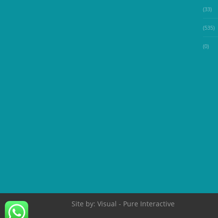
(33)
(535)
(0)
Site by:
Visual
- Pure Interactive