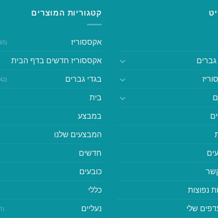
ט
קטגוריות המוצרים
אקססוריז
(365)
גברים
אקססוריז חדשים בדף הבית
וריז
בגדי גברים
(542)
ם
בית
ם
במבצע
המבצעים שלנו
ים
חדשים
קשר
כובעים
ת נפוצות
כללי
דפים שלי
נעליים
(41)