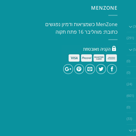
MENZONE
​​MenZone כשמציאות ודמיון נפגשים​
כתובת: מוהליבר 16 פתח תקוה
(291)
(0)
(0)
(24)
(601)
(0)
(33)