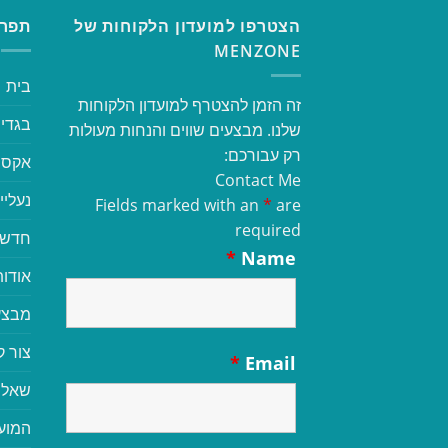
הצטרפו למועדון הלקוחות של
תפרי
MENZONE
בית
זה הזמן להצטרף למועדון הלקוחות
בגדי 
שלנו. מבצעים שווים והנחות מעולות
רק עבורכם:
אקסס
Contact Me
נעליי
Fields marked with an
*
are
required
חדשי
*
Name
אודות
מבצע
צור 
*
Email
שאלו
המוע