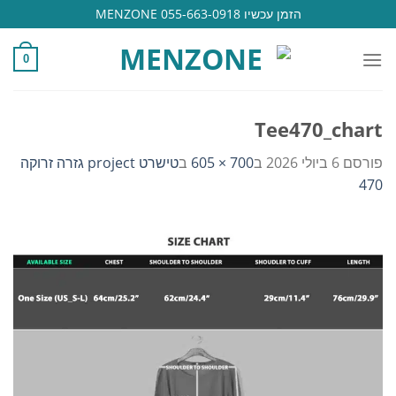
Ski
הזמן עכשיו 055-663-0918 MENZONE
t
conten
0
Tee470_chart
פורסם
6 ביולי 2026
ב
700 × 605
ב
טישרט project גזרה זרוקה
470