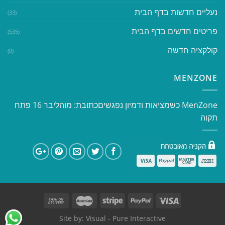
נעליים חדשות בדף הבית
(33)
פריטים חדשים בדף הבית
(535)
קולקציה חדשה
(0)
MENZONE
​​MenZone כשמציאות ודמיון נפגשים​ כתובת: מוהליבר 16 פתח
תקוה
Site by:
Visual
- Pure Interactive