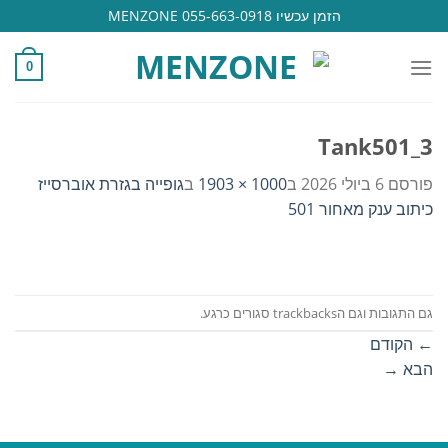
Ski
הזמן עכשיו 055-663-0918 MENZONE
t
conten
0
Tank501_3
פורסם
6 ביולי 2026
ב
1000 × 1903
ב
גופייה בגזרת אוברסייז
כיתוב ענק מאחור 501
גם התגובות וגם הtrackbacks סגורים כרגע.
←
הקודם
הבא
→