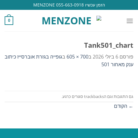
Ski
הזמן עכשיו 055-663-0918 MENZONE
t
conten
0
Tank501_chart
פורסם
6 ביולי 2026
ב
700 × 605
ב
גופייה בגזרת אוברסייז כיתוב
ענק מאחור 501
גם התגובות וגם הtrackbacks סגורים כרגע.
←
הקודם