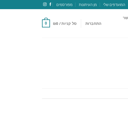
המועדפים שלי
מן העיתונות
מפורסמים
שר
התחברות
סל קניות /
0
₪
0