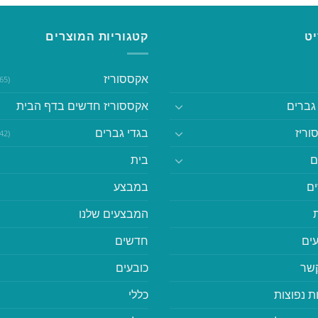
ט
קטגוריות המוצרים
אקססוריז
(365)
גברים
אקססוריז חדשים בדף הבית
וריז
בגדי גברים
(542)
ם
בית
ם
במבצע
המבצעים שלנו
ים
חדשים
קשר
כובעים
ת נפוצות
כללי