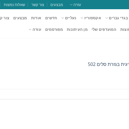
עזרה
מבצעים
צור קשר
שאלות נפוצות
בגדי גברים
אקססוריז
נעליים
חדשים
אודות
מבצעים
צור ק
וצות
המועדפים שלי
מן העיתונות
מפורסמים
עזרה
גית בגזרת סלים 502