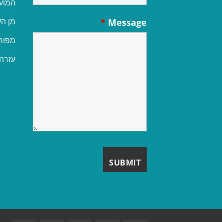
המוע
מן הע
*
Message
מפור
עזרה