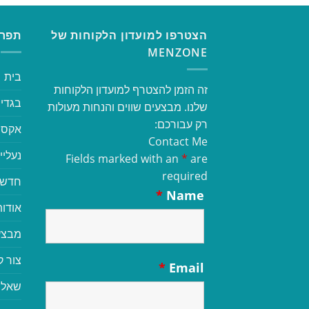
הצטרפו למועדון הלקוחות של
תפרי
MENZONE
בית
זה הזמן להצטרף למועדון הלקוחות
בגדי 
שלנו. מבצעים שווים והנחות מעולות
רק עבורכם:
אקסס
Contact Me
נעליי
Fields marked with an
*
are
required
חדשי
*
Name
אודות
מבצע
צור 
*
Email
שאלו