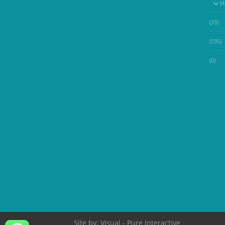
(33)
(535)
(0)
Site by:
Visual
- Pure Interactive