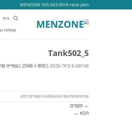
Ski
הזמן עכשיו 055-663-0918 MENZONE
t
conten
בית
שאלות נפ
Tank502_5
פורסם
6 ביולי 2026
ב
800 × 2048
ב
גופייה סרי
גם התגובות וגם הtrackbacks סגורים כרגע.
←
הקודם
הבא
→