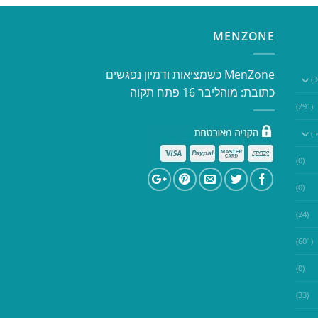
MENZONE
​​MenZone כשמציאות ודמיון נפגשים​
כתובת: מוהליבר 16 פתח תקוה
(291)
(0)
(0)
(24)
(601)
(0)
(33)