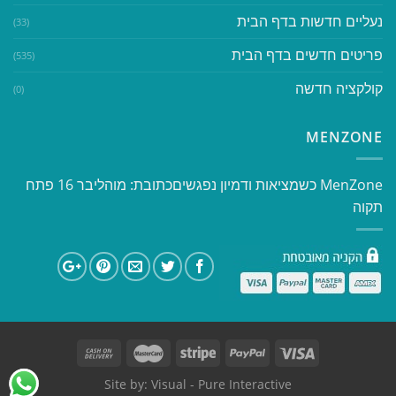
נעליים חדשות בדף הבית
(33)
פריטים חדשים בדף הבית
(535)
קולקציה חדשה
(0)
MENZONE
​​MenZone כשמציאות ודמיון נפגשים​ כתובת: מוהליבר 16 פתח
תקוה
Site by:
Visual
- Pure Interactive