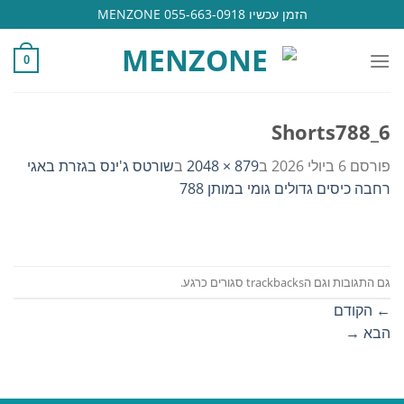
Ski
הזמן עכשיו 055-663-0918 MENZONE
t
conten
0
Shorts788_6
פורסם
6 ביולי 2026
ב
879 × 2048
ב
שורטס ג'ינס בגזרת באגי
רחבה כיסים גדולים גומי במותן 788
גם התגובות וגם הtrackbacks סגורים כרגע.
←
הקודם
הבא
→