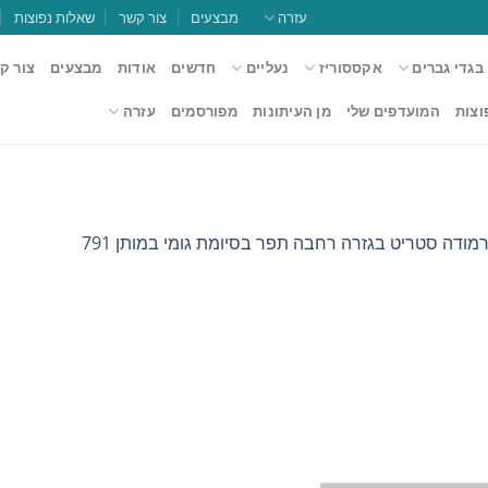
עזרה
מבצעים
צור קשר
שאלות נפוצות
בגדי גברים
אקססוריז
נעליים
חדשים
אודות
מבצעים
צור ק
וצות
המועדפים שלי
מן העיתונות
מפורסמים
עזרה
ודה סטריט בגזרה רחבה תפר בסיומת גומי במותן 791