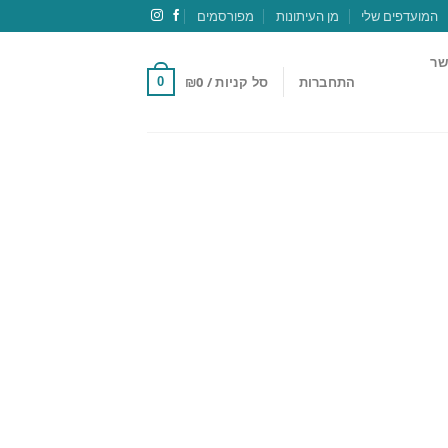
המועדפים שלי
מן העיתונות
מפורסמים
שר
התחברות
סל קניות /
0
₪
0