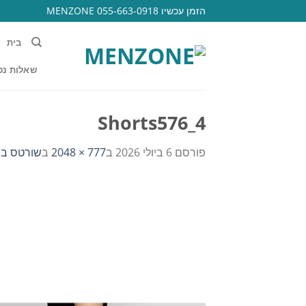
Ski
הזמן עכשיו 055-663-0918 MENZONE
t
conten
בית
שאלות נפ
Shorts576_4
פורסם
6 ביולי 2026
ב
777 × 2048
ב
שורטס ברמ