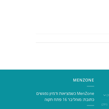
MENZONE
​​MenZone כשמציאות ודמיון נפגשים​
כתובת: מוהליבר 16 פתח תקוה
(291)