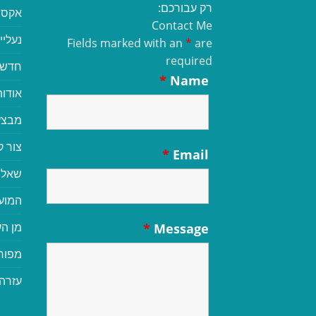
רק עבורכם:
אקסס
Contact Me
נעליי
Fields marked with an
*
are
required
חדשי
*
Name
אודות
מבצע
צור 
*
Email
שאלו
המוע
מן הע
*
Message
מפור
עזרה