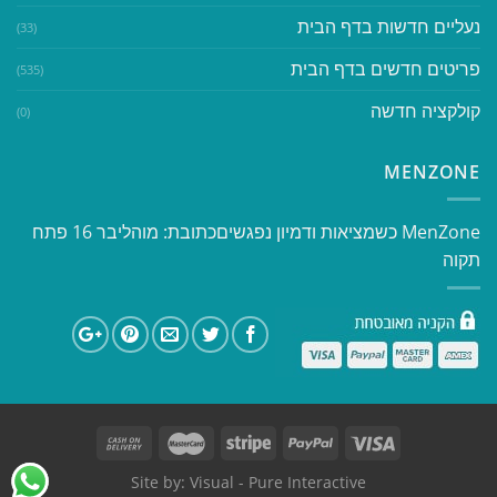
נעליים חדשות בדף הבית
(33)
פריטים חדשים בדף הבית
(535)
קולקציה חדשה
(0)
MENZONE
​​MenZone כשמציאות ודמיון נפגשים​ כתובת: מוהליבר 16 פתח
תקוה
Site by:
Visual
- Pure Interactive