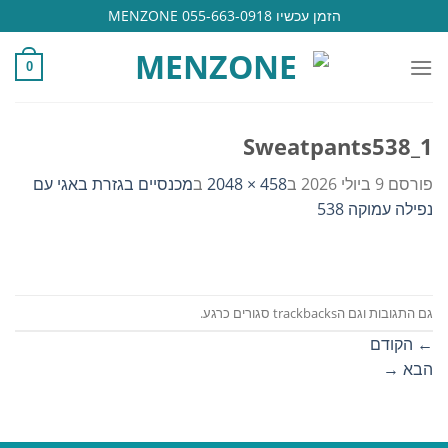
Ski
הזמן עכשיו 055-663-0918 MENZONE
t
conten
0
Sweatpants538_1
פורסם
9 ביולי 2026
ב
458 × 2048
ב
מכנסיים בגזרת באגי עם
נפילה עמוקה 538
גם התגובות וגם הtrackbacks סגורים כרגע.
←
הקודם
הבא
→