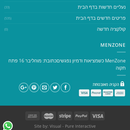
נעליים חדשות בדף הבית
(33)
פריטים חדשים בדף הבית
(535)
קולקציה חדשה
(0)
MENZONE
​​MenZone כשמציאות ודמיון נפגשים​ כתובת: מוהליבר 16 פתח
תקוה
Site by:
Visual
- Pure Interactive