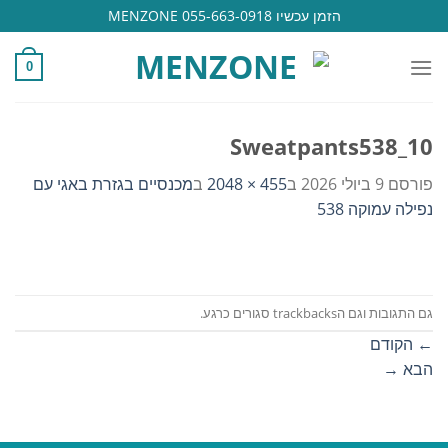
Ski
הזמן עכשיו 055-663-0918 MENZONE
t
conten
0
Sweatpants538_10
פורסם
9 ביולי 2026
ב
455 × 2048
ב
מכנסיים בגזרת באגי עם
נפילה עמוקה 538
גם התגובות וגם הtrackbacks סגורים כרגע.
←
הקודם
הבא
→