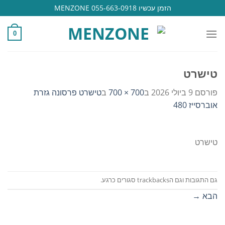
Ski
הזמן עכשיו 055-663-0918 MENZONE
t
conten
0
טישרט
פורסם
9 ביולי 2026
ב
700 × 700
ב
טישרט פרסונה גזרת
אוברסייז 480
טישרט
גם התגובות וגם הtrackbacks סגורים כרגע.
הבא
→