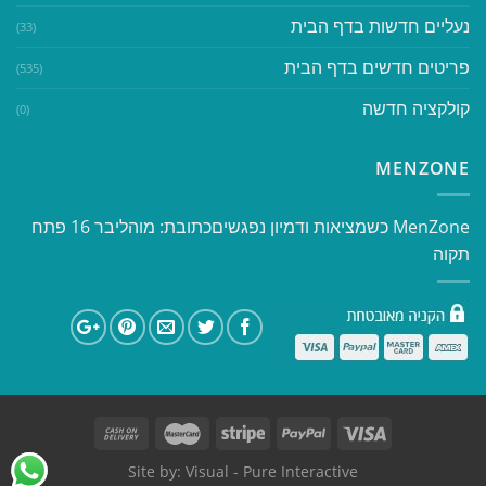
נעליים חדשות בדף הבית
(33)
פריטים חדשים בדף הבית
(535)
קולקציה חדשה
(0)
MENZONE
​​MenZone כשמציאות ודמיון נפגשים​ כתובת: מוהליבר 16 פתח
תקוה
Site by:
Visual
- Pure Interactive