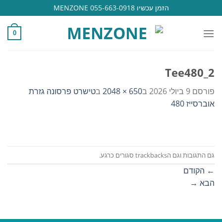
Ski
הזמן עכשיו 055-663-0918 MENZONE
t
conten
0
Tee480_2
פורסם
9 ביולי 2026
ב
650 × 2048
ב
טישרט פרסונה גזרת
אוברסייז 480
גם התגובות וגם הtrackbacks סגורים כרגע.
←
הקודם
הבא
→