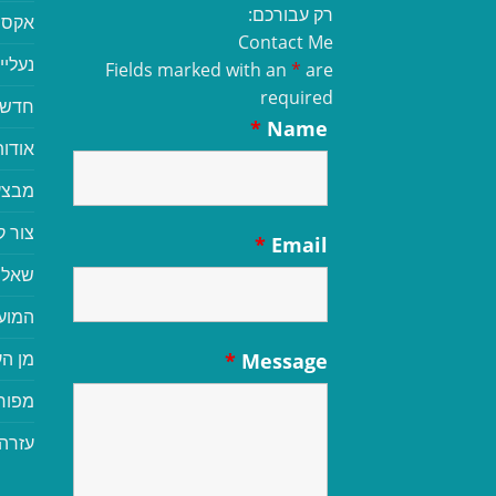
רק עבורכם:
אקסס
Contact Me
נעליי
Fields marked with an
*
are
required
חדשי
*
Name
אודות
מבצע
צור 
*
Email
שאלו
המוע
מן הע
*
Message
מפור
עזרה