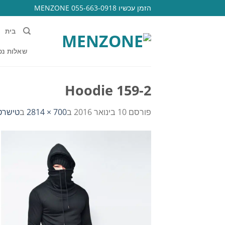
Ski
הזמן עכשיו 055-663-0918 MENZONE
t
conten
בית
שאלות נפ
Hoodie 159-2
פורסם
10 בינואר 2016
ב
700 × 2814
ב
טישרט ק