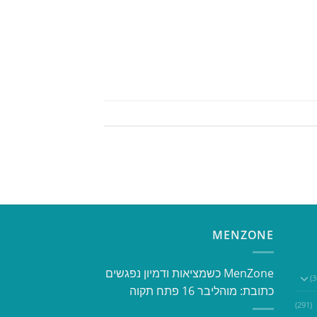
MENZONE
​​MenZone כשמציאות ודמיון נפגשים​
כתובת: מוהליבר 16 פתח תקוה
(291)