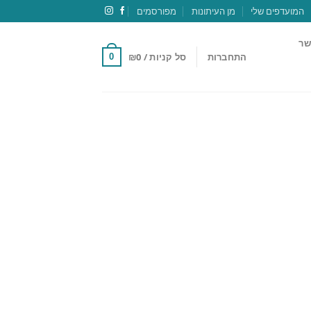
המועדפים שלי
מן העיתונות
מפורסמים
שר
התחברות
סל קניות /
0
₪
0