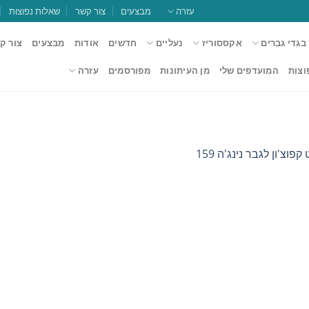
עזרה
מבצעים
צור קשר
שאלות נפוצות
בגדי גברים
אקססוריז
נעליים
חדשים
אודות
מבצעים
צור ק
וצות
המועדפים שלי
מן העיתונות
מפורסמים
עזרה
פוצ'ון לגבר נינג'ה 159