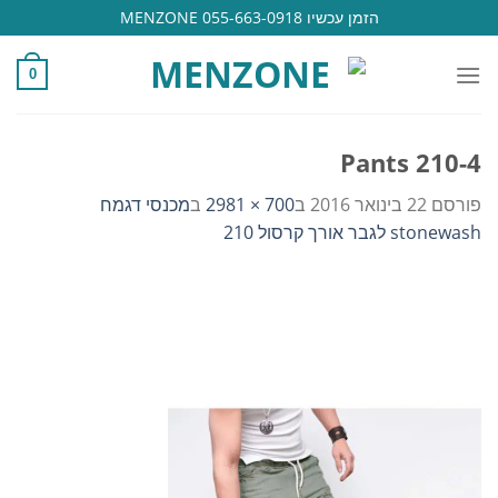
Ski
הזמן עכשיו 055-663-0918 MENZONE
t
conten
0
Pants 210-4
פורסם
22 בינואר 2016
ב
700 × 2981
ב
מכנסי דגמח
stonewash לגבר אורך קרסול 210