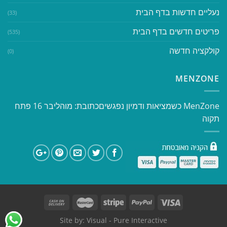
נעליים חדשות בדף הבית
(33)
פריטים חדשים בדף הבית
(535)
קולקציה חדשה
(0)
MENZONE
​​MenZone כשמציאות ודמיון נפגשים​ כתובת: מוהליבר 16 פתח
תקוה
Site by:
Visual
- Pure Interactive