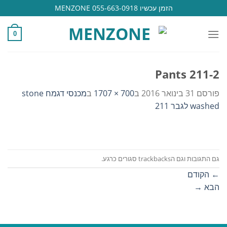
Ski
הזמן עכשיו 055-663-0918 MENZONE
t
conten
0
Pants 211-2
פורסם
31 בינואר 2016
ב
700 × 1707
ב
מכנסי דגמח stone
washed לגבר 211
גם התגובות וגם הtrackbacks סגורים כרגע.
←
הקודם
הבא
→