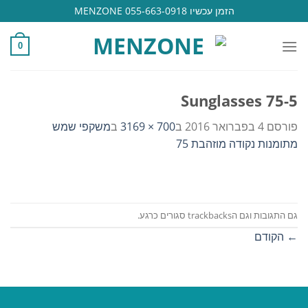
Ski
הזמן עכשיו 055-663-0918 MENZONE
t
conten
0
Sunglasses 75-5
פורסם
4 בפברואר 2016
ב
700 × 3169
ב
משקפי שמש
מתומנות נקודה מוזהבת 75
גם התגובות וגם הtrackbacks סגורים כרגע.
←
הקודם