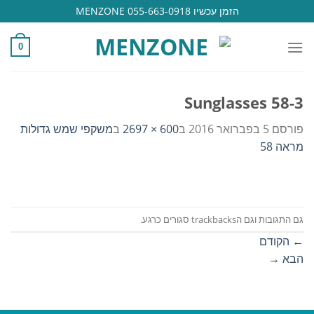
Ski
הזמן עכשיו 055-663-0918 MENZONE
t
conten
0
Sunglasses 58-3
פורסם
5 בפברואר 2016
ב
600 × 2697
ב
משקפי שמש גדולות
מראה 58
גם התגובות וגם הtrackbacks סגורים כרגע.
←
הקודם
הבא
→