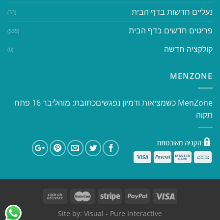
נעליים חדשות בדף הבית
(33)
פריטים חדשים בדף הבית
(535)
קולקציה חדשה
(0)
MENZONE
​​MenZone כשמציאות ודמיון נפגשים​ כתובת: מוהליבר 16 פתח
תקוה
Site by:
Visual
- Pure Interactive