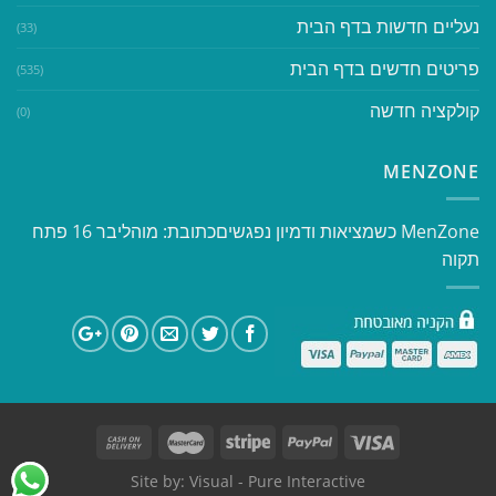
נעליים חדשות בדף הבית
(33)
פריטים חדשים בדף הבית
(535)
קולקציה חדשה
(0)
MENZONE
​​MenZone כשמציאות ודמיון נפגשים​ כתובת: מוהליבר 16 פתח
תקוה
Site by:
Visual
- Pure Interactive