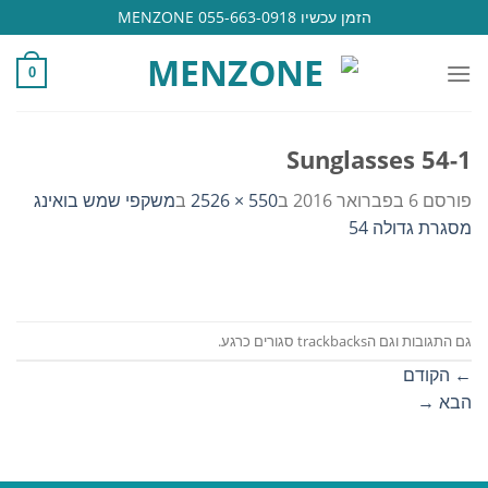
Ski
הזמן עכשיו 055-663-0918 MENZONE
t
conten
0
Sunglasses 54-1
פורסם
6 בפברואר 2016
ב
550 × 2526
ב
משקפי שמש בואינג
מסגרת גדולה 54
גם התגובות וגם הtrackbacks סגורים כרגע.
←
הקודם
הבא
→