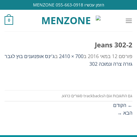
Ski
הזמן עכשיו 055-663-0918 MENZONE
t
conten
0
Jeans 302-2
פורסם
12 במאי 2016
ב
700 × 2410
ב
ג'ינס אופנוענים בוץ לגבר
גזרה צרה ונמוכה 302
גם התגובות וגם הtrackbacks סגורים כרגע.
←
הקודם
הבא
→