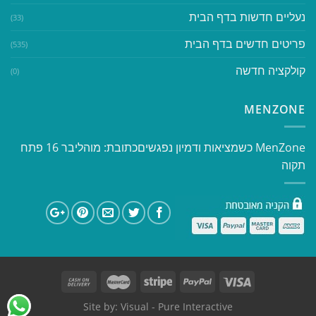
נעליים חדשות בדף הבית
(33)
פריטים חדשים בדף הבית
(535)
קולקציה חדשה
(0)
MENZONE
​​MenZone כשמציאות ודמיון נפגשים​ כתובת: מוהליבר 16 פתח
תקוה
Site by:
Visual
- Pure Interactive