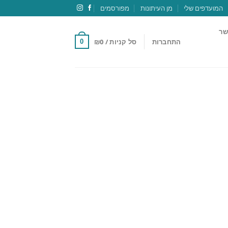
המועדפים שלי
מן העיתונות
מפורסמים
שר
התחברות
סל קניות /
0
₪
0