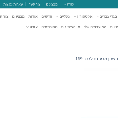
עזרה
מבצעים
צור קשר
שאלות נפוצות
בגדי גברים
אקססוריז
נעליים
חדשים
אודות
מבצעים
צור ק
וצות
המועדפים שלי
מן העיתונות
מפורסמים
עזרה
שתן מרעננת לגבר 169