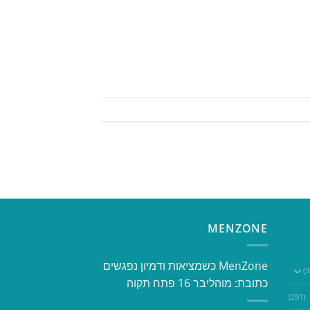
MENZONE
​​MenZone כשמציאות ודמיון נפגשים​
כתובת: מוהליבר 16 פתח תקוה
(291)