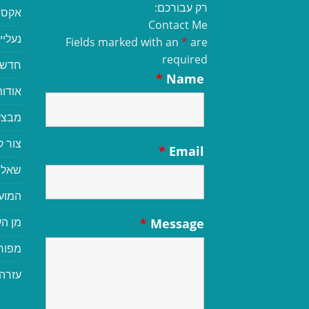
רק עבורכם:
אקסס
Contact Me
נעליי
Fields marked with an
*
are
required
חדשי
*
Name
אודות
מבצע
צור 
*
Email
שאלו
המוע
מן הע
*
Message
מפור
עזרה