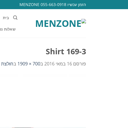
Ski
הזמן עכשיו 055-663-0918 MENZONE
t
conten
בית
שאלות נפ
Shirt 169-3
פורסם
16 במאי 2016
ב
700 × 1909
ב
חולצת פ