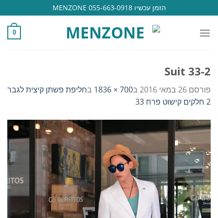
Ski
הזמן עכשיו 055-663-0918 MENZONE
t
conten
0
Suit 33-2
פורסם
26 במאי 2016
ב
700 × 1836
ב
חליפת פשתן קיצית לגבר
2 חלקים קישוט פרח 33