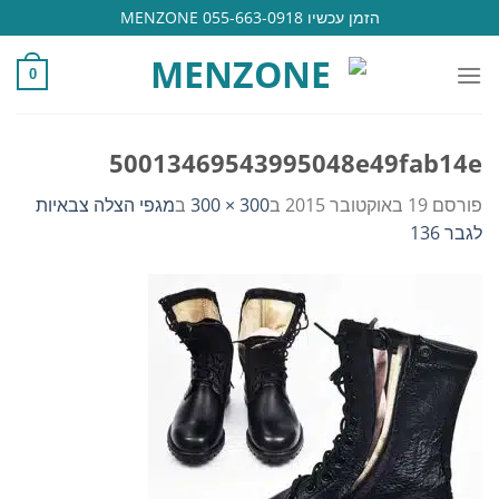
Ski
הזמן עכשיו 055-663-0918 MENZONE
t
conten
0
50013469543995048e49fab14e
פורסם
19 באוקטובר 2015
ב
300 × 300
ב
מגפי הצלה צבאיות
לגבר 136