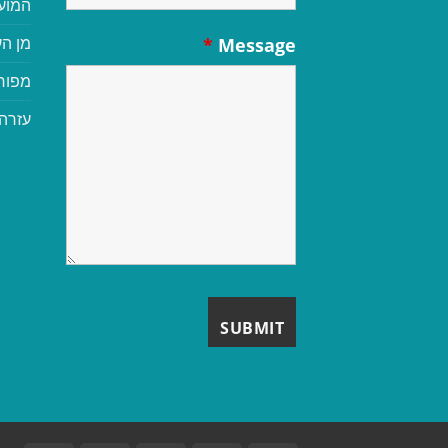
המוע
מן הע
*
Message
מפור
עזרה