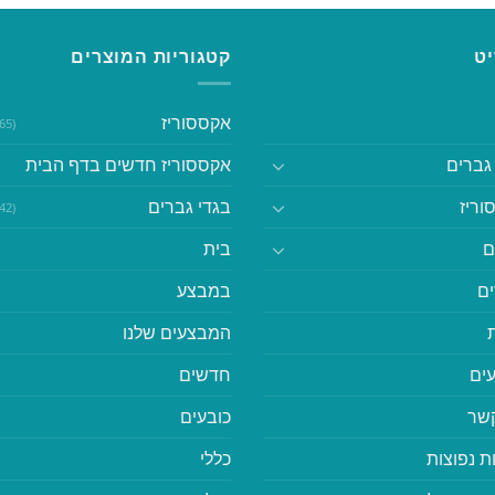
ט
קטגוריות המוצרים
אקססוריז
(365)
גברים
אקססוריז חדשים בדף הבית
וריז
בגדי גברים
(542)
ם
בית
ם
במבצע
המבצעים שלנו
ים
חדשים
קשר
כובעים
ת נפוצות
כללי