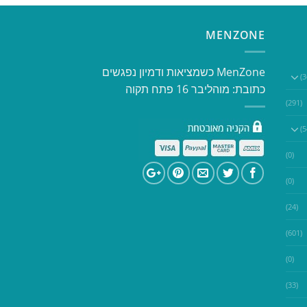
MENZONE
​​MenZone כשמציאות ודמיון נפגשים​
כתובת: מוהליבר 16 פתח תקוה
(291)
(0)
(0)
(24)
(601)
(0)
(33)