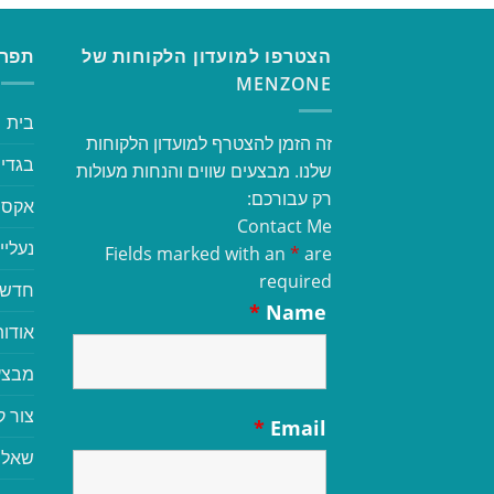
הצטרפו למועדון הלקוחות של
תפרי
MENZONE
בית
זה הזמן להצטרף למועדון הלקוחות
בגדי 
שלנו. מבצעים שווים והנחות מעולות
רק עבורכם:
אקסס
Contact Me
נעליי
Fields marked with an
*
are
required
חדשי
*
Name
אודות
מבצע
צור 
*
Email
שאלו