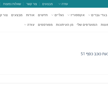
עזרה
מבצעים
צור קשר
שאלות נפוצות
בגדי גברים
אקססוריז
נעליים
חדשים
אודות
מבצעים
צור ק
וצות
המועדפים שלי
מן העיתונות
מפורסמים
עזרה
ת כוכב כסף 51