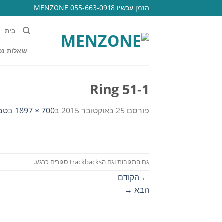
Ski
הזמן עכשיו 055-663-0918 MENZONE
t
conten
בית
שאלות נפ
Ring 51-1
פורסם
25 באוקטובר 2015
ב
700 × 1897
ב
טבע
גם התגובות וגם הtrackbacks סגורים כרגע.
←
הקודם
הבא
→