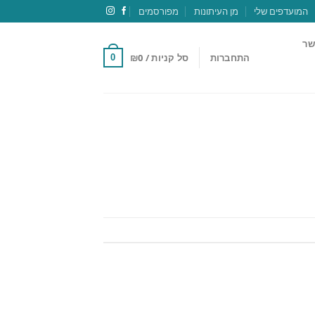
המועדפים שלי
מן העיתונות
מפורסמים
שר
התחברות
סל קניות /
0
₪
0