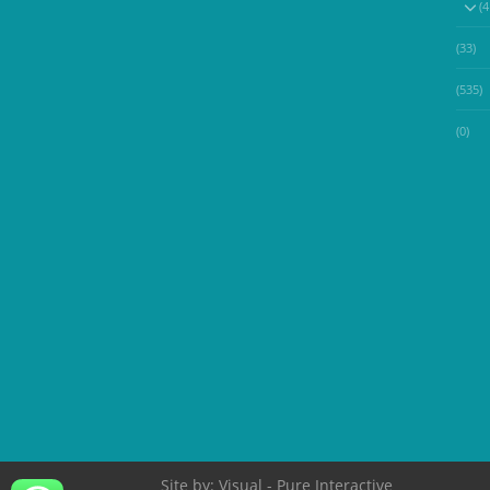
(33)
(535)
(0)
Site by:
Visual
- Pure Interactive