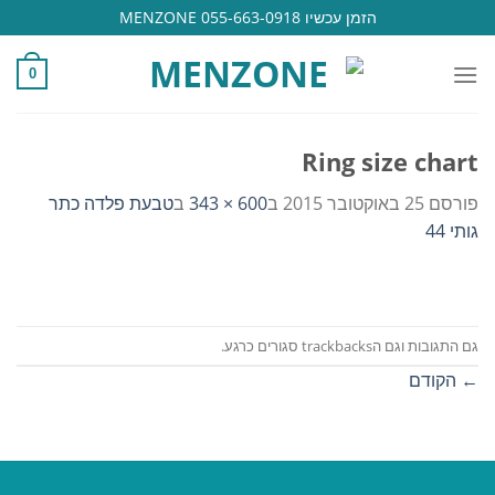
Ski
הזמן עכשיו 055-663-0918 MENZONE
t
conten
0
Ring size chart
פורסם
25 באוקטובר 2015
ב
600 × 343
ב
טבעת פלדה כתר
גותי 44
גם התגובות וגם הtrackbacks סגורים כרגע.
←
הקודם