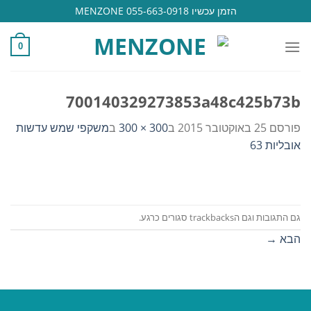
Ski
הזמן עכשיו 055-663-0918 MENZONE
t
conten
0
700140329273853a48c425b73b
פורסם
25 באוקטובר 2015
ב
300 × 300
ב
משקפי שמש עדשות
אובליות 63
גם התגובות וגם הtrackbacks סגורים כרגע.
הבא
→