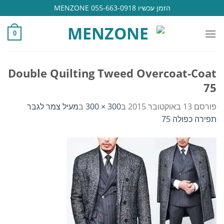
Ski
הזמן עכשיו 055-663-0918 MENZONE
t
conten
0
Double Quilting Tweed Overcoat-Coat
75
פורסם
13 באוקטובר 2015
ב
300 × 300
ב
מעיל צמר לגבר
תפירה כפולה 75