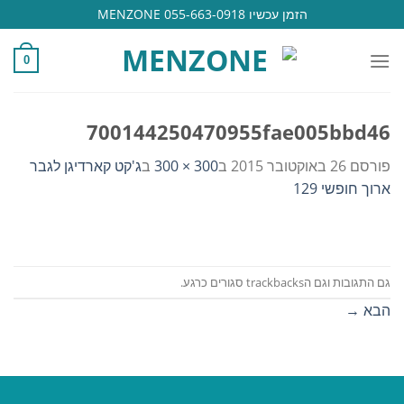
Ski
הזמן עכשיו 055-663-0918 MENZONE
t
conten
0
700144250470955fae005bbd46
פורסם
26 באוקטובר 2015
ב
300 × 300
ב
ג'קט קארדיגן לגבר
ארוך חופשי 129
גם התגובות וגם הtrackbacks סגורים כרגע.
הבא
→