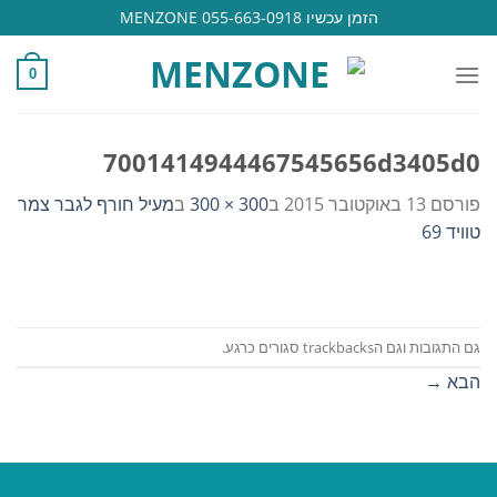
Ski
הזמן עכשיו 055-663-0918 MENZONE
t
conten
0
7001414944467545656d3405d0
פורסם
13 באוקטובר 2015
ב
300 × 300
ב
מעיל חורף לגבר צמר
טוויד 69
גם התגובות וגם הtrackbacks סגורים כרגע.
הבא
→