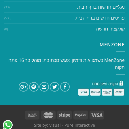
נעליים חדשות בדף הבית
(33)
פריטים חדשים בדף הבית
(535)
קולקציה חדשה
(0)
MENZONE
​​MenZone כשמציאות ודמיון נפגשים​ כתובת: מוהליבר 16 פתח
תקוה
Site by:
Visual
- Pure Interactive