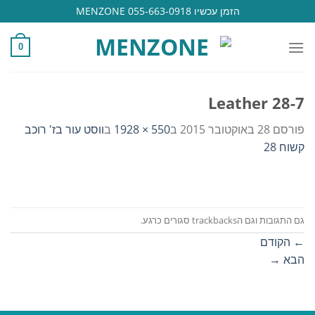
Ski
הזמן עכשיו 055-663-0918 MENZONE
t
conten
0
Leather 28-7
פורסם
28 באוקטובר 2015
ב
550 × 1928
ב
ווסט עור בז' רוכב
קשוח 28
גם התגובות וגם הtrackbacks סגורים כרגע.
←
הקודם
הבא
→