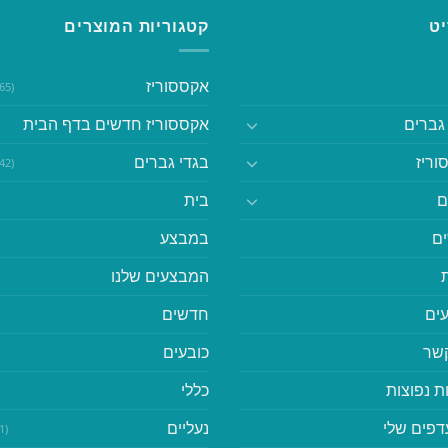
ט
קטגוריות המוצרים
אקססוריז
(365)
גברים
אקססוריז חדשים בדף הבית
וריז
בגדי גברים
(542)
ם
בית
ם
במבצע
המבצעים שלנו
ים
חדשים
קשר
כובעים
ת נפוצות
כללי
דפים שלי
נעליים
(41)