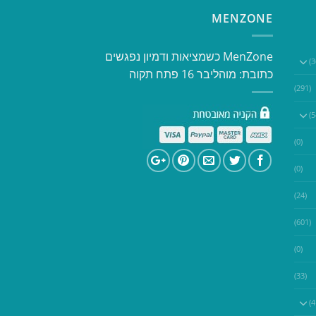
MENZONE
​​MenZone כשמציאות ודמיון נפגשים​
כתובת: מוהליבר 16 פתח תקוה
(291)
(0)
(0)
(24)
(601)
(0)
(33)