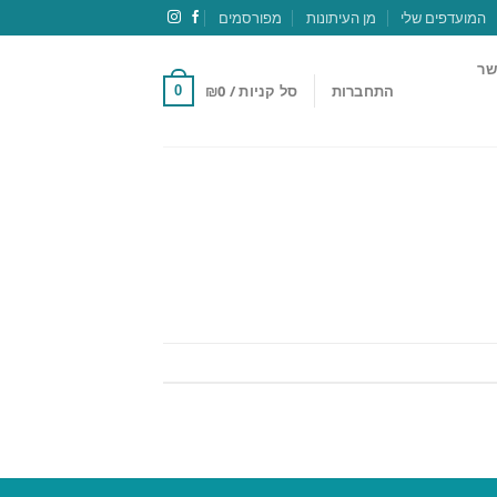
המועדפים שלי
מן העיתונות
מפורסמים
שר
התחברות
סל קניות /
0
₪
0