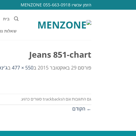
Ski
הזמן עכשיו 055-663-0918 MENZONE
t
conten
בית
שאלות נפ
Jeans 851-chart
פורסם
29 באוקטובר 2015
ב
550 × 477
ב
ג'ינ
גם התגובות וגם הtrackbacks סגורים כרגע.
←
הקודם