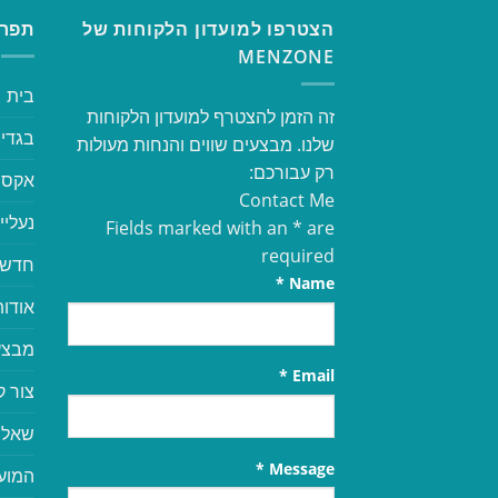
הצטרפו למועדון הלקוחות של
תפרי
MENZONE
בית
זה הזמן להצטרף למועדון הלקוחות
בגדי 
שלנו. מבצעים שווים והנחות מעולות
רק עבורכם:
אקסס
Contact Me
נעליי
Fields marked with an
*
are
required
חדשי
*
Name
אודות
מבצע
*
Email
צור 
שאלו
*
Message
המוע